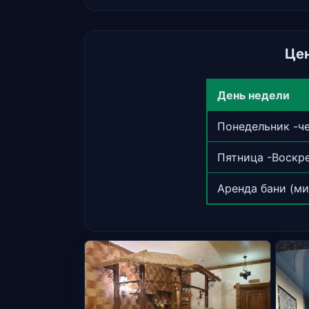
Це
День недели
Понедельник -ч
Пятница -Воскр
Аренда бани (ми