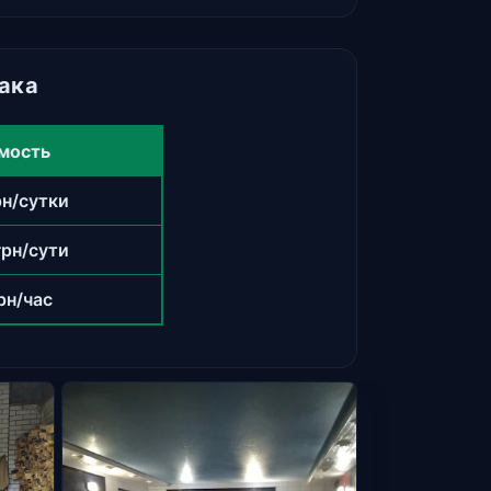
ака
мость
рн/сутки
грн/сути
рн/час