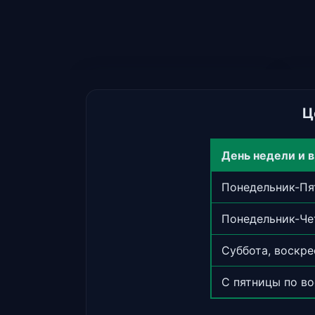
Ц
День недели и 
Понедельник-Пят
Понедельник-Чет
Суббота, воскре
С пятницы по во