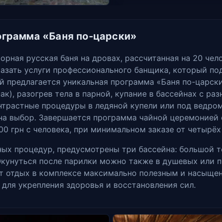
рограмма «Баня по-царски»
орная русская баня на дровах, рассчитанная на 20 че
казать услуги профессионального банщика, который п
й предлагается уникальная программа «Баня по-царски
ак), разогрев тела в парной, купание в бассейнах с ра
нтрастные процедуры в ледяной купели или под ведро
на выбор. Завершается программа чайной церемонией 
0 грн с человека, при минимальном заказе от четырёх
ных процедур, предусмотрены три бассейна: большой т
 Окунуться после парилки можно также в душевых или
т отдых в комплексе максимально полезным и насыщен
для укрепления здоровья и восстановления сил.