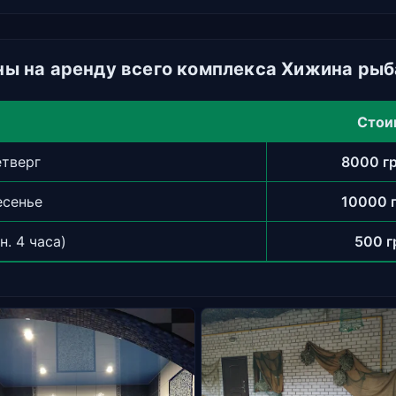
ны на аренду всего комплекса Хижина рыб
Стои
етверг
8000 г
есенье
10000 
н. 4 часа)
500 г